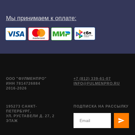
ООО "ФУЛМЕНПРО"
+7 (812) 339-61-07
ИНН 7814726884
INFO@FULMENPRO.RU
2016-2026
195273 САНКТ-
ПОДПИСКА НА РАССЫЛКУ
ПЕТЕРБУРГ,
УЛ. РУСТАВЕЛИ Д. 27, 2
ЭТАЖ