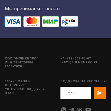
ООО "ФУЛМЕНПРО"
+7 (812) 339-61-07
ИНН 7814726884
INFO@FULMENPRO.RU
2016-2026
195273 САНКТ-
ПОДПИСКА НА РАССЫЛКУ
ПЕТЕРБУРГ,
УЛ. РУСТАВЕЛИ Д. 27, 2
ЭТАЖ