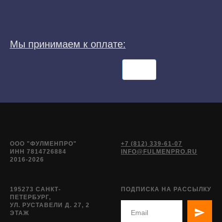
ООО "ФУЛМЕНПРО"
+7 (812) 339-61-07
ИНН 7814726884
INFO@FULMENPRO.RU
2016-2026
195273 САНКТ-
ПОДПИСКА НА РАССЫЛКУ
ПЕТЕРБУРГ,
УЛ. РУСТАВЕЛИ Д. 27, 2
ЭТАЖ