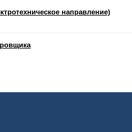
ктротехническое направление)
ировщика