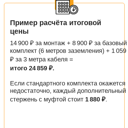
ЭТАПЫ РАБОТ
1. Сбор исходных данных
Определяем требуемые
характеристики заземления —
на основании технической
документации, предписаний
надзорных органов или
внутренних стандартов
заказчика.
2. Измерение сопротивления
грунта
Проводим первичный замер
сопротивления растеканию
тока, чтобы оценить