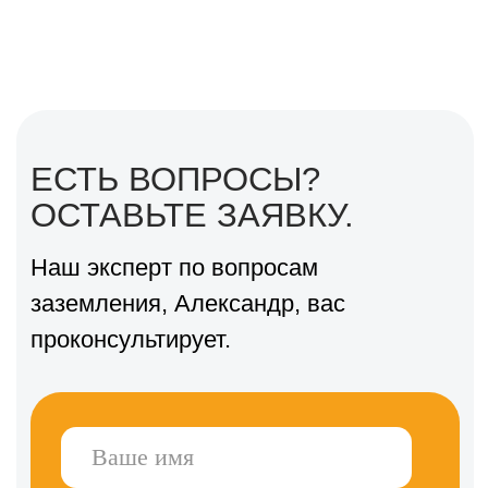
Пример расчёта итоговой
цены
14 900 ₽ за монтаж + 8 900 ₽ за базовый
комплект (6 метров заземления) + 1 059
₽ за 3 метра кабеля =
итого 24 859 ₽.
Если стандартного комплекта окажется
недостаточно, каждый дополнительный
стержень с муфтой стоит
1 880 ₽
.
В среднем цена "под ключ" летом