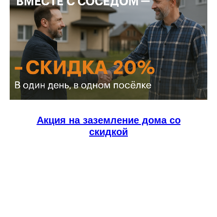
ЗАЗЕМЛЕНИЯ
ЧАСТНОГО ДОМА
Объект
: частный жилой дом,
Ленинградская область
Задача:
Организовать защитное
заземление в частном доме в
соответствии с нормативными
требованиями.
Акция на заземление дома со
скидкой
Условия:
Тип грунта: песок — это затрудняет
достижение низких значений
сопротивления без учёта поправочных
коэффициентов
Начальное сопротивление: 3090 Ом
Допустимое сопротивление (с