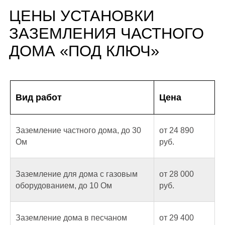
Вид работ
Цена
На этом видео показаны все этапы
монтажа заземляющего контура
Заземление частного дома, до 30
от 24 890
частного дома.
Ом
руб.
Заземление для дома с газовым
от 28 000
оборудованием, до 10 Ом
руб.
ВЫДАЕМ ДОКУМЕНТЫ
Заземление дома в песчаном
от 29 400