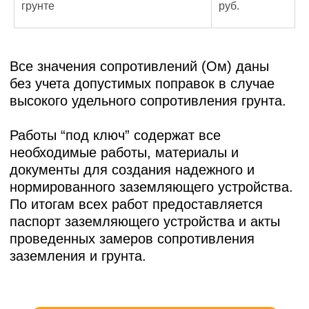
Паспорт заземляющего
грунте
руб.
устройства
Протокол измерения
сопротивления
Акт выполненных работ
Весь комплект оформляется
действующей электролабораторией и
подходит для внутренней отчётности и
предоставления контролирующим
органам.
ФОТО
ВЫПОЛНЕННЫХ
РАБОТ