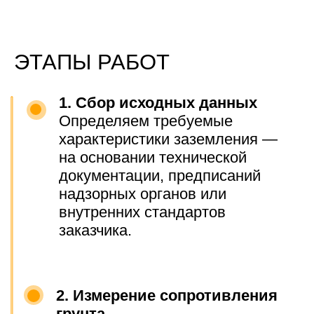
учётом поправки по ПУЭ для
высокоомных грунтов): 100 Ом
Что было сделано:
Смонтировали вертикальный
заземлитель из омеднённой стали
Проложили соединительную
полосу из оцинкованной стали
(40×4 мм)
Подключили к щитку
Провели контрольные измерения
сопротивления
Результат:
Итоговое сопротивление: 7,5 Ом
Выдан официальный паспорт
заземляющего устройства
Заземление соответствует
требованиям ПУЭ