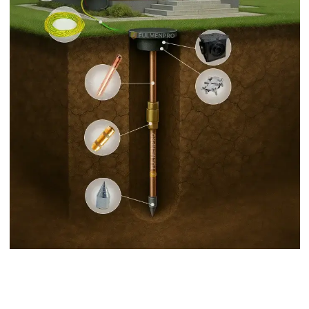
материалов и подготовка
исполнительной документации.
Опыт с 2016 года
Защитили от молнии и
заземлили здания всех видов
более 500 раз.
Гарантия на всё
Предоставляем гарантию на
инсталляцию и материалы.
Членство в СРО
Внесены в реестр СРО, Имеем
право на проектирование
инженерии и проведение
монтажных работ.
Учитываем особенности
объекта
Подбираем решения с учетом
кровли, конструкции, типа
здания.