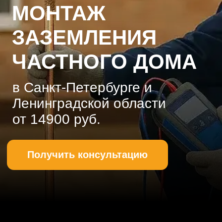
Ленинградской области
от 14900 руб.
Получить консультацию
Заземление дома
— целенаправленное
соединение электротехники в доме с
металлическим контуром, установленным в
земле, для обеспечения
электробезопасности.
Заземляющее устройство выполняет две
функции:
защитную — для обеспечения безопасности