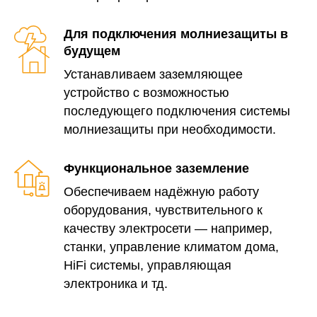
заземления, Александр, вас
проконсультирует.
Для подключения молниезащиты в
Минимальные затраты времени
Монтаж выполняется за 3–4 часа.
будущем
Вам не нужно заниматься покупкой
Устанавливаем заземляющее
материалов, измерениями и
оформлением документов — всё
устройство с возможностью
входит в услугу.
последующего подключения системы
+7
молниезащиты при необходимости.
Услуга под ключ
Я согласен с Политикой
Выполняем весь цикл: от замеров
конфиденциальности
Функциональное заземление
сопротивления до сдачи готового
контура с документацией.
Обеспечиваем надёжную работу
Получить консультацию
оборудования, чувствительного к
качеству электросети — например,
станки, управление климатом дома,
HiFi системы, управляющая
электроника и тд.