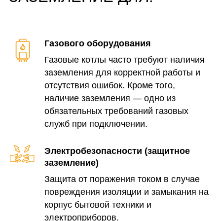
Газового оборудования
Газовые котлы часто требуют наличия
ЧТО ВЫ ПОЛУЧАЕТЕ ПРИ
заземления для корректной работы и
ЗАКАЗЕ ЗАЗЕМЛЕНИЯ У НАС:
отсутствия ошибок. Кроме того,
наличие заземления — одно из
Рабочее заземляющее устройство
Смонтируем, подключим и проверим.
обязательных требований газовых
Оборудование, которому требуется
служб при подключении.
заземление, начнёт работать
стабильно и безопасно.
Электробезопасности (защитное
Паспорт от электролаборатории
заземление)
Выдаём официальный документ,
Защита от поражения током в случае
подтверждающий, что устройство
ЕСТЬ ВОПРОСЫ?
работаем и соответствует нормам.
повреждения изоляции и замыкания на
ОСТАВЬТЕ ЗАЯВКУ.
Подходит для предъявления при
корпус бытовой техники и
подключении газа и в случае
Наш эксперт по вопросам
проверок.
электроприборов.