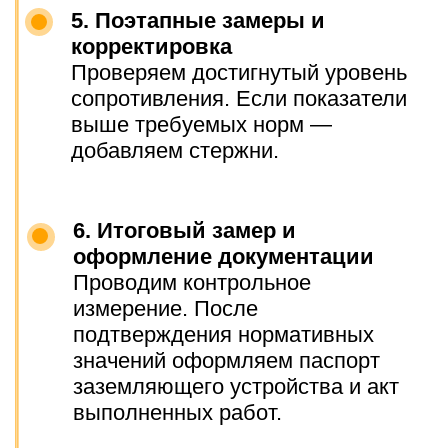
У нас есть разрешение
РОСТЕХНАДЗОРА на проведение
электроиспытаний. Выдаём
официальные паспорта заземляющих
устройств — документы принимаются
всеми проверяющими инстанциями.