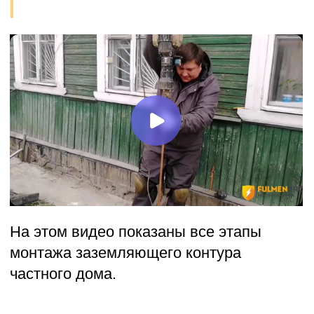
ВЫПОЛНЯЕМ РАСЧЕТЫ
И МОНТАЖ ПО
ДЕЙСТВУЮЩИМ
НОРМАТИВАМ
ПУЭ 1.7 — Правила устройства
электроустановок
ПТЭЭП — Правила
технической эксплуатации
электроустановок
потребителей
Все расчёты, монтаж и проверочные
замеры выполняются с
соблюдением требований указанных
нормативов.