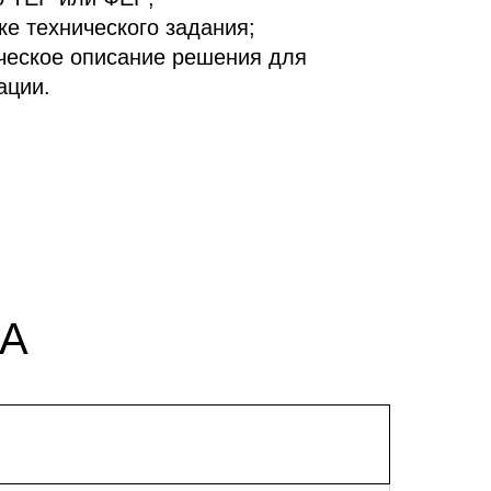
ке технического задания;
ческое описание решения для
ации.
А