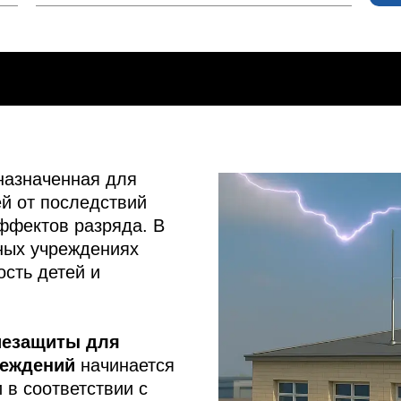
назначенная для
й от последствий
ффектов разряда. В
ьных учреждениях
ость детей и
иезащиты для
реждений
начинается
 в соответствии с