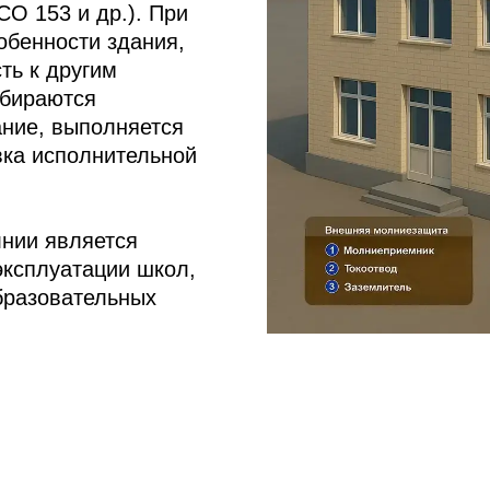
О 153 и др.). При
обенности здания,
ть к другим
дбираются
ние, выполняется
вка исполнительной
нии является
эксплуатации школ,
образовательных