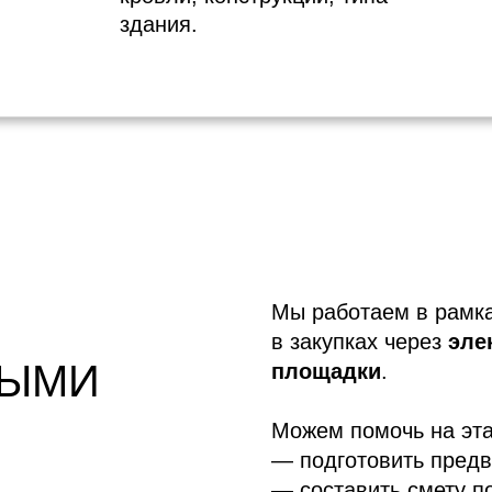
здания.
Мы работаем в рамк
в закупках через
эле
НЫМИ
площадки
.
Можем помочь на эта
— подготовить предв
— составить смету п