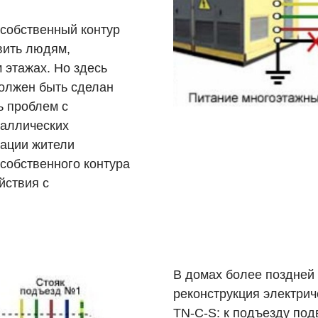
 собственный контур
вить людям,
этажах. Но здесь
должен быть сделан
ь проблем с
таллических
уации жители
собственного контура
йствия с
В домах более поздней 
реконструкция электрич
TN-C-S: к подъезду под