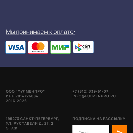
ООО "ФУЛМЕНПРО"
+7 (812) 339-61-07
ИНН 7814726884
INFO@FULMENPRO.RU
2016-2026
195273 САНКТ-ПЕТЕРБУРГ,
ПОДПИСКА НА РАССЫЛКУ
УЛ. РУСТАВЕЛИ Д. 27, 2
ЭТАЖ