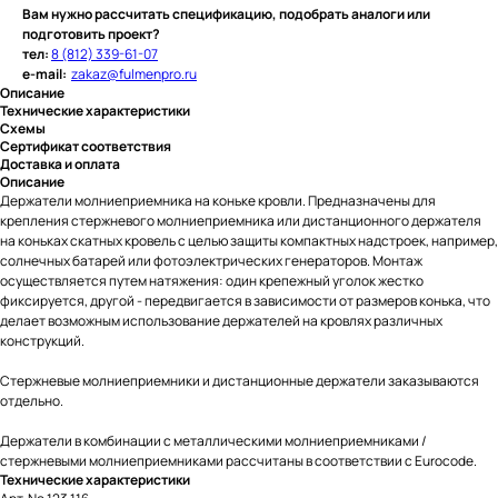
Вам нужно рассчитать спецификацию, подобрать аналоги или
подготовить проект?
тел:
8 (812) 339-61-07
e-mail:
zakaz@fulmenpro.ru
Описание
Технические характеристики
Схемы
Сертификат соответствия
Доставка и оплата
Описание
Держатели молниеприемника на коньке кровли. Предназначены для
крепления стержневого молниеприемника или дистанционного держателя
на коньках скатных кровель с целью защиты компактных надстроек, например,
солнечных батарей или фотоэлектрических генераторов. Монтаж
осуществляется путем натяжения: один крепежный уголок жестко
фиксируется, другой - передвигается в зависимости от размеров конька, что
делает возможным использование держателей на кровлях различных
конструкций.
Стержневые молниеприемники и дистанционные держатели заказываются
отдельно.
Держатели в комбинации с металлическими молниеприемниками /
стержневыми молниеприемниками рассчитаны в соответствии с Eurocode.
Технические характеристики