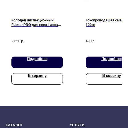
Мы принимаем к оплате:
Колодец инспекционный
Токопроводящая смазка
FulmenPRO для всех типов
100гр
грунта (прямоугольный)
2 650
р.
490
р.
Подробнее
Подробнее
В корзину
В корзину
КАТАЛОГ
УСЛУГИ