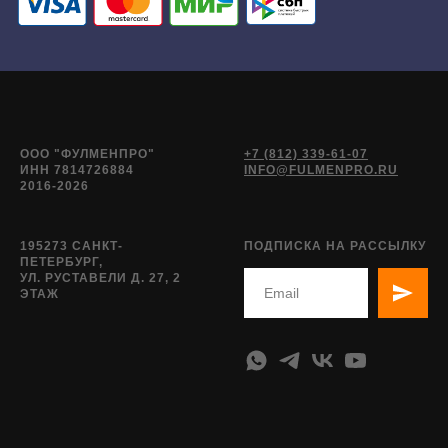
ООО "ФУЛМЕНПРО"
+7 (812) 339-61-07
ИНН 7814726884
INFO@FULMENPRO.RU
2016-2026
195273 САНКТ-
ПОДПИСКА НА РАССЫЛКУ
ПЕТЕРБУРГ,
УЛ. РУСТАВЕЛИ Д. 27, 2
ЭТАЖ