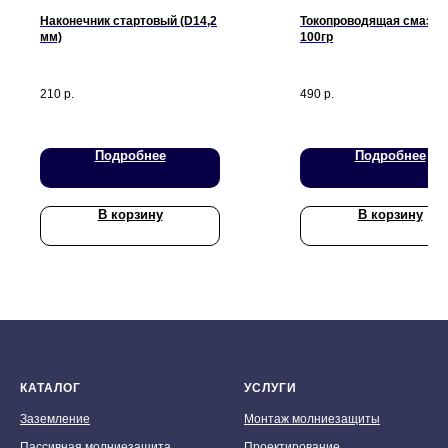
Наконечник стартовый (D14,2
Токопроводящая смазка
мм)
100гр
210
р.
490
р.
Подробнее
Подробнее
В корзину
В корзину
КАТАЛОГ
УСЛУГИ
Заземление
Монтаж молниезащиты
Пассивная молниезащита
Проектирование