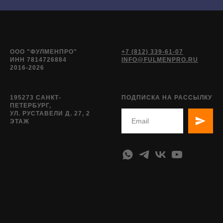
ООО "ФУЛМЕНПРО"
+7 (812) 339-61-07
ИНН 7814726884
INFO@FULMENPRO.RU
2016-2026
195273 САНКТ-
ПОДПИСКА НА РАССЫЛКУ
ПЕТЕРБУРГ,
УЛ. РУСТАВЕЛИ Д. 27, 2
ЭТАЖ