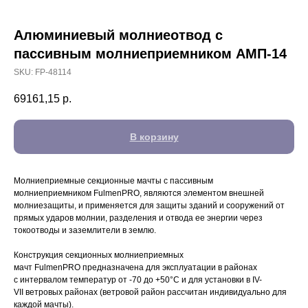
Алюминиевый молниеотвод с
пассивным молниеприемником АМП-14
SKU:
FP-48114
69161,15
р.
В корзину
Молниеприемные секционные мачты с пассивным
молниеприемником FulmenPRO, являются элементом внешней
молниезащиты, и применяется для защиты зданий и сооружений от
прямых ударов молнии, разделения и отвода ее энергии через
токоотводы и заземлители в землю.
Конструкция секционных молниеприемных
мачт FulmenPRO предназначена для эксплуатации в районах
с интервалом температур от -70 до +50°C и для установки в IV-
VII ветровых районах (ветровой район рассчитан индивидуально для
каждой мачты).