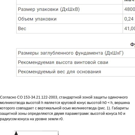
Согласно СО 153-34.21.122-2003, стандартной зоной защиты одиночного
молниеотвода высотой h является круговой конус высотой h0 < h, вершина
которого совпадает с вертикальной осью молниеотвода (рис. 1). Габариты
защитной зоны определяются двумя параметрами: высотой конуса h0 и
радиусом конуса на уровне земли r0.