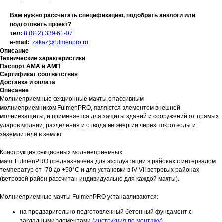
Вам нужно рассчитать спецификацию, подобрать аналоги или
подготовить проект?
тел:
8 (812) 339-61-07
e-mail:
zakaz@fulmenpro.ru
Описание
Технические характеристики
Паспорт АМА и АМП
Сертификат соответствия
Доставка и оплата
Описание
Молниеприемные секционные мачты с пассивным
молниеприемником FulmenPRO, являются элементом внешней
молниезащиты, и применяется для защиты зданий и сооружений от прямых
ударов молнии, разделения и отвода ее энергии через токоотводы и
заземлители в землю.
Конструкция секционных молниеприемных
мачт FulmenPRO предназначена для эксплуатации в районах с интервалом
температур от -70 до +50°C и для установки в IV-VII ветровых районах
(ветровой район рассчитан индивидуально для каждой мачты).
Молниеприемные мачты FulmenPRO устанавливаются:
на предварительно подготовленный бетонный фундамент с
закладными элементами
(инструкция по монтажу)