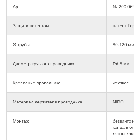
Арт.
№ 200 069
Защита патентом
патент Герм
Ø трубы
80-120 мм ст
Диаметр круглого проводника
Rd 8 мм
Крепление проводника
жесткое
Материал держателя проводника
NIRO
Монтаж
безвинтовой
конца в отв
ленты клещ