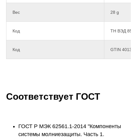
Вес
28 g
Код
ТН ВЭД 853
Код
GTIN 401336
Соответствует ГОСТ
ГОСТ Р МЭК 62561.1-2014 "Компоненты
системы молниезащиты. Часть 1.