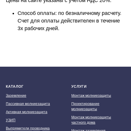
Цены на сайте указаны с учетом НДС 20%.
Способ оплаты:
по безналичному расчету.
Счет для оплаты действителен в течение
3х рабочих дней.
КАТАЛОГ
УСЛУГИ
Заземление
Монтаж молниезащиты
Пассивная молниезащита
Проектирование
молниезащиты
Активная молниезащита
Монтаж молниезащиты
УЗИП
частного дома
Выпрямители проводника
Монтаж заземления