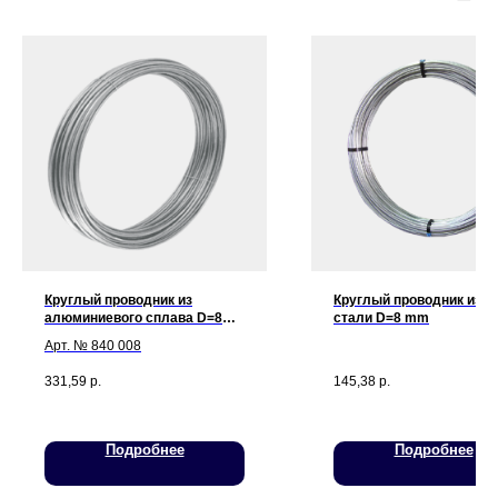
Мы принимаем к оплате:
Круглый проводник из
Круглый проводник из оц
алюминиевого сплава D=8
стали D=8 mm
mm, полутвердый
Арт. № 840 008
331,59
р.
145,38
р.
Подробнее
Подробнее