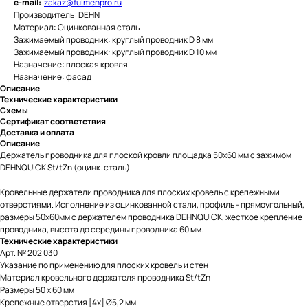
e-mail:
zakaz@fulmenpro.ru
Производитель: DEHN
Материал: Оцинкованная сталь
Зажимаемый проводник: круглый проводник D 8 мм
Зажимаемый проводник: круглый проводник D 10 мм
Назначение: плоская кровля
Назначение: фасад
Описание
Технические характеристики
Схемы
Сертификат соответствия
Доставка и оплата
Описание
Держатель проводника для плоской кровли площадка 50х60 мм с зажимом
DEHNQUICK St/tZn (оцинк. сталь)
Кровельные держатели проводника для плоских кровель с крепежными
отверстиями. Исполнение из оцинкованной стали, профиль - прямоугольный,
размеры 50х60мм с держателем проводника DEHNQUICK, жесткое крепление
проводника, высота до середины проводника 60 мм.
Технические характеристики
Арт. № 202 030
Указание по применению для плоских кровель и стен
Материал кровельного держателя проводника St/tZn
Размеры 50 x 60 мм
Крепежные отверстия [4x] Ø5,2 мм