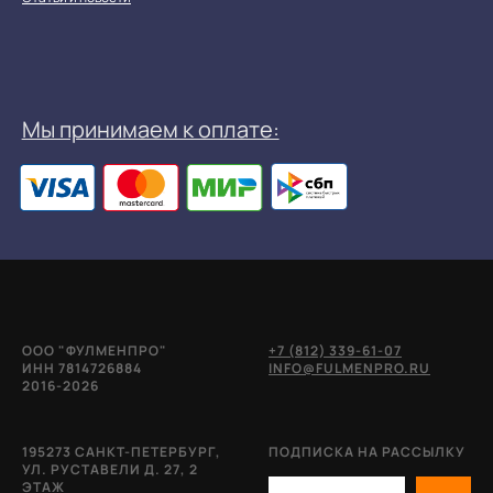
ООО "ФУЛМЕНПРО"
+7 (812) 339-61-07
ИНН 7814726884
INFO@FULMENPRO.RU
2016-2026
195273 САНКТ-ПЕТЕРБУРГ,
ПОДПИСКА НА РАССЫЛКУ
УЛ. РУСТАВЕЛИ Д. 27, 2
ЭТАЖ