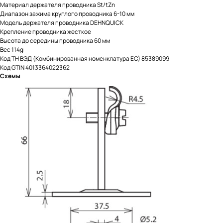
Материал держателя проводника St/tZn
Диапазон зажима круглого проводника 6-10 мм
Модель держателя проводника DEHNQUICK
Крепление проводника жесткое
Высота до середины проводника 60 мм
Вес 114g
Код ТН ВЭД (Комбинированная номенклатура ЕС) 85389099
Код GTIN 4013364022362
Схемы