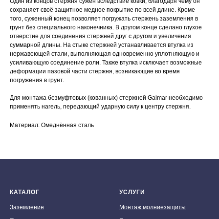
Один из концов стержня сужен вследствие ковки, благодаря чему он
сохраняет своё защитное медное покрытие по всей длине. Кроме
того, суженный конец позволяет погружать стержень заземления в
грунт без специального наконечника. В другом конце сделано глухое
отверстие для соединения стержней друг с другом и увеличения
суммарной длины. На стыке стержней устанавливается втулка из
нержавеющей стали, выполняющая одновременно уплотняющую и
усиливающую соединение роли. Также втулка исключает возможные
деформации пазовой части стержня, возникающие во время
погружения в грунт.
Для монтажа безмуфтовых (кованных) стержней Galmar необходимо
применять нагель, передающий ударную силу к центру стержня.
Материал: Омеднённая сталь
КАТАЛОГ
УСЛУГИ
Заземление
Монтаж молниезащиты