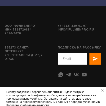
ООО "ФУЛМЕНПРО"
+7 (812) 339-61-07
ИНН 7814726884
INFO@FULMENPRO.RU
2016-2026
195273 САНКТ-
ПОДПИСКА НА РАССЫЛКУ
ПЕТЕРБУРГ,
УЛ. РУСТАВЕЛИ Д. 27, 2
ЭТАЖ
К сайту подключен сервис веб-аналитики Яндекс Метрика,
использующий cookie-файлы, чтобы сделать ваше пребывание на
нем максимально удобным. Оставаясь на сайте, вы даете свое
согласие на обработку персональных данных в порядке, указанном в
Политике конфиденциальности.