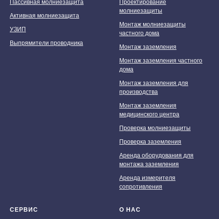
Пассивная молниезащита
Проектирование
молниезащиты
Активная молниезащита
Монтаж молниезащиты
УЗИП
частного дома
Выпрямители проводника
Монтаж заземления
Монтаж заземления частного
дома
Монтаж заземления для
производства
Мы принимаем к оплате:
Монтаж заземления
медицинского центра
Проверка молниезащиты
Проверка заземления
Аренда оборудования для
монтажа заземления
Аренда измерителя
сопротивления
СЕРВИС
О НАС