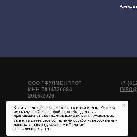
Аренда 
ООО "ФУЛМЕНПРО"
+7 (81
ИНН 7814726884
INFO
2016-2026
К сайту подключен сервис веб-аналитики Яндекс Метрика,
использующий cookie-файлы, чтобы сделать ваше
пребывание на нем максимально удобным. Оставаясь на
сайте, вы даете свое согласие на обработку персональных
данных в порядке, указанном в
Политике
конфиденциальности.