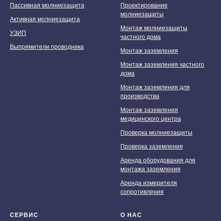
Пассивная молниезащита
Проектирование
молниезащиты
Активная молниезащита
Монтаж молниезащиты
УЗИП
частного дома
Выпрямители проводника
Монтаж заземления
Монтаж заземления частного
дома
Монтаж заземления для
производства
Монтаж заземления
медицинского центра
Проверка молниезащиты
Проверка заземления
Мы принимаем к оплате:
Аренда оборудования для
монтажа заземления
Аренда измерителя
сопротивления
СЕРВИС
О НАС