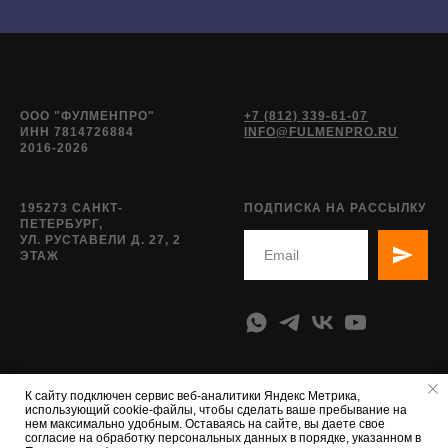
ООО "ФУЛМЕНПРО"
+7 (812) 339-61-07
ИНН 7814726884
INFO@FULMENPRO.RU
2016-2026
195273 САНКТ-
ПОДПИСКА НА РАССЫЛКУ
ПЕТЕРБУРГ,
УЛ. РУСТАВЕЛИ Д. 27, 2
ЭТАЖ
К сайту подключен сервис веб-аналитики Яндекс Метрика,
использующий cookie-файлы, чтобы сделать ваше пребывание на
нем максимально удобным. Оставаясь на сайте, вы даете свое
согласие на обработку персональных данных в порядке, указанном в