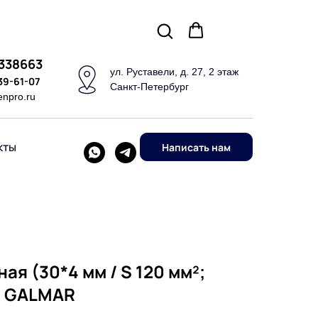
5338663
ул. Руставели, д. 27, 2 этаж
339-61-07
Санкт-Петербург
enpro.ru
кты
Написать нам
я (30*4 мм / S 120 мм²;
) GALMAR