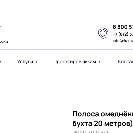
,
8 800 
+7 (812) 
info@fulm
ссии
Услуги
Проектировщикам
Конта
Полоса омеднённа
бухта 20 метров
SKU:
GL-11075-20