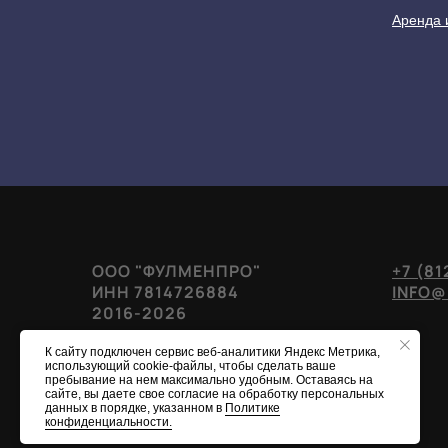
Аренда 
ООО "ФУЛМЕНПРО"
+7 (81
ИНН 7814726884
INFO@
2016-2026
К сайту подключен сервис веб-аналитики Яндекс Метрика,
использующий cookie-файлы, чтобы сделать ваше
пребывание на нем максимально удобным. Оставаясь на
сайте, вы даете свое согласие на обработку персональных
данных в порядке, указанном в
Политике
конфиденциальности.