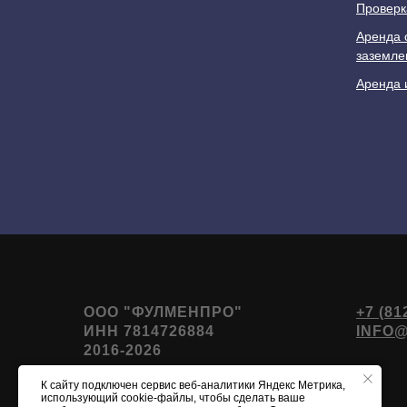
Проверк
Аренда 
заземле
Аренда 
ООО "ФУЛМЕНПРО"
+7 (81
ИНН 7814726884
INFO
2016-2026
К сайту подключен сервис веб-аналитики Яндекс Метрика,
использующий cookie-файлы, чтобы сделать ваше