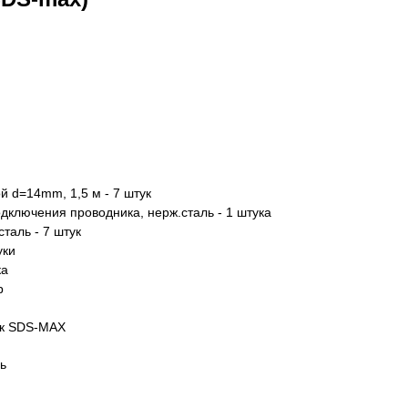
й d=14mm, 1,5 м - 7 штук
ключения проводника, нерж.сталь - 1 штука
таль - 7 штук
уки
ка
р
ок SDS-MAX
ь