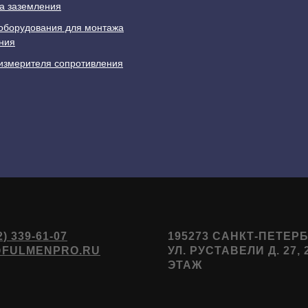
а заземления
оборудования для монтажа
ния
измерителя сопротивления
2) 339-61-07
195273 САНКТ-ПЕТЕРБ
@FULMENPRO.RU
УЛ. РУСТАВЕЛИ Д. 27, 
ЭТАЖ