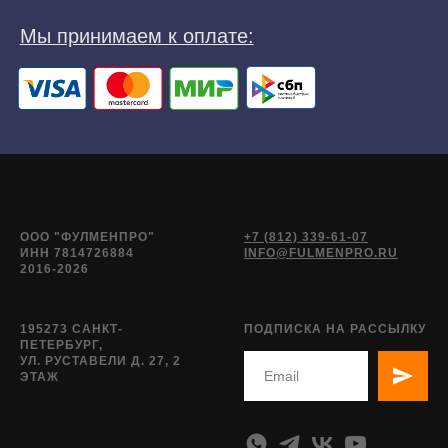
ООО "ФУЛМЕНПРО"
+7 (812) 339-61-07
ИНН 7814726884
INFO@FULMENPRO.RU
2016-2026
195273 САНКТ-
ПОДПИСКА НА РАССЫЛКУ
ПЕТЕРБУРГ,
УЛ. РУСТАВЕЛИ Д. 27, 2
ЭТАЖ