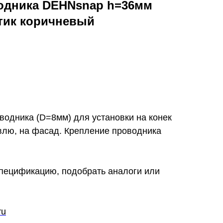
одника DEHNsnap h=36мм
тик коричневый
водника (D=8мм) для установки на конек
влю, на фасад. Крепление проводника
спецификацию, подобрать аналоги или
ru