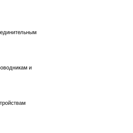
соединительным
роводникам и
стройствам