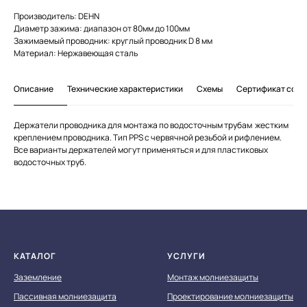
Производитель: DEHN
Диаметр зажима: диапазон от 80мм до 100мм
Зажимаемый проводник: круглый проводник D 8 мм
Материал: Нержавеющая сталь
Описание
Технические характеристики
Схемы
Сертификат соот
Держатели проводника для монтажа по водосточным трубам жестким
креплением проводника. Тип PPS с червячной резьбой и рифлением.
Все варианты держателей могут применяться и для пластиковых
водосточных труб.
КАТАЛОГ
УСЛУГИ
Заземление
Монтаж молниезащиты
Пассивная молниезащита
Проектирование молниезащиты