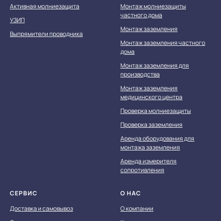
Активная молниезащита
Монтаж молниезащиты
частного дома
УЗИП
Монтаж заземления
Выпрямители проводника
Монтаж заземления частного
дома
Монтаж заземления для
производства
Мы принимаем к оплате:
Монтаж заземления
медицинского центра
Проверка молниезащиты
Проверка заземления
Аренда оборудования для
монтажа заземления
Аренда измерителя
сопротивления
СЕРВИС
О НАС
Доставка и самовывоз
О компании