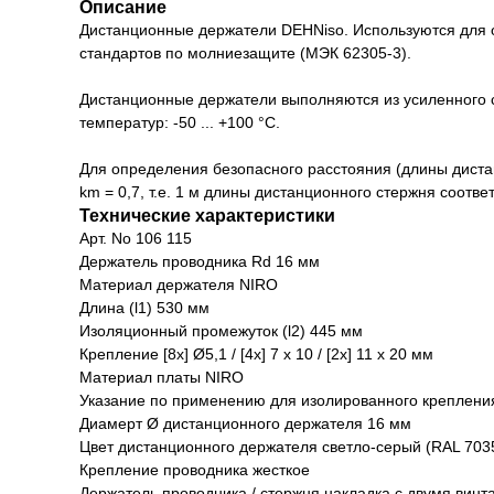
Описание
Дистанционные держатели DEHNiso. Используются для 
стандартов по молниезащите (МЭК 62305-3).
Дистанционные держатели выполняются из усиленного с
температур: -50 ... +100 °C.
Для определения безопасного расстояния (длины дист
km = 0,7, т.е. 1 м длины дистанционного стержня соотве
Технические характеристики
Арт. No 106 115
Держатель проводника Rd 16 мм
Материал держателя NIRO
Длина (l1) 530 мм
Изоляционный промежуток (l2) 445 мм
Крепление [8x] Ø5,1 / [4x] 7 x 10 / [2x] 11 x 20 мм
Материал платы NIRO
Указание по применению для изолированного креплени
Диамерт Ø дистанционного держателя 16 мм
Цвет дистанционного держателя светло-серый (RAL 703
Крепление проводника жесткое
Держатель проводника / стержня накладка с двумя винт