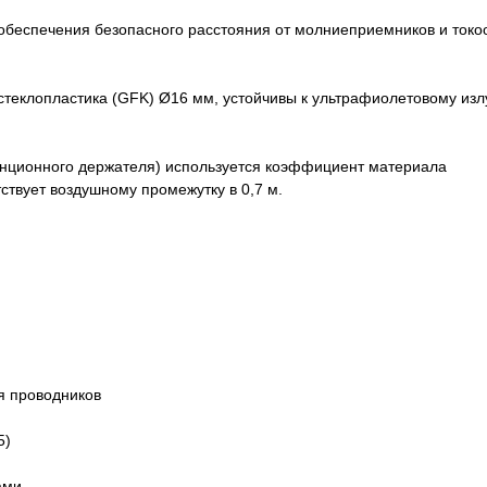
обеспечения безопасного расстояния от молниеприемников и ток
теклопластика (GFK) Ø16 мм, устойчивы к ультрафиолетовому излу
анционного держателя) используется коэффициент материала
тствует воздушному промежутку в 0,7 м.
я проводников
5)
ами