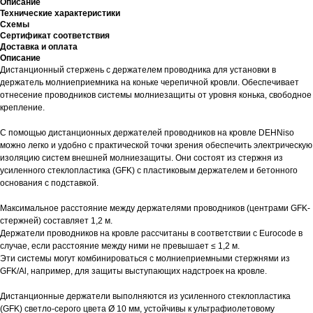
Описание
Технические характеристики
Схемы
Сертификат соответствия
Доставка и оплата
Описание
Дистанционный стержень с держателем проводника для установки в
держатель молниеприемника на коньке черепичной кровли. Обеспечивает
отнесение проводников системы молниезащиты от уровня конька, свободное
крепление.
С помощью дистанционных держателей проводников на кровле DEHNiso
можно легко и удобно с практической точки зрения обеспечить электрическую
изоляцию систем внешней молниезащиты. Они состоят из стержня из
усиленного стеклопластика (GFK) с пластиковым держателем и бетонного
основания с подставкой.
Максимальное расстояние между держателями проводников (центрами GFK-
стержней) составляет 1,2 м.
Держатели проводников на кровле рассчитаны в соответствии с Eurocode в
случае, если расстояние между ними не превышает ≤ 1,2 м.
Эти системы могут комбинироваться с молниеприемными стержнями из
GFK/Al, например, для защиты выступающих надстроек на кровле.
Дистанционные держатели выполняются из усиленного стеклопластика
(GFK) светло-серого цвета Ø 10 мм, устойчивы к ультрафиолетовому