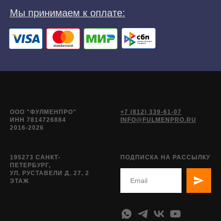
ООО "ФУЛМЕНПРО"
+7 (812) 339-61-07
ИНН 7814726884
INFO@FULMENPRO.RU
2016-2026
195273 САНКТ-
ПОДПИСКА НА РАССЫЛКУ
ПЕТЕРБУРГ,
УЛ. РУСТАВЕЛИ Д. 27, 2
ЭТАЖ