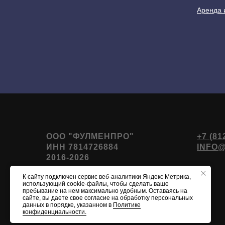
Аренда 
ООО "ФУЛМЕНПРО"
+7 (81
ИНН 7814726884
INFO
2016-2026
К сайту подключен сервис веб-аналитики Яндекс Метрика,
использующий cookie-файлы, чтобы сделать ваше
пребывание на нем максимально удобным. Оставаясь на
сайте, вы даете свое согласие на обработку персональных
данных в порядке, указанном в
Политике
конфиденциальности.