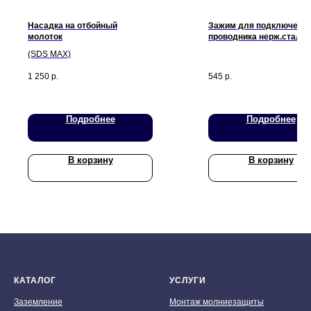
Насадка на отбойный
Зажим для подключени
молоток
проводника нерж.сталь
(D14,2; проводник <40 m
(SDS MAX)
1 250
р.
545
р.
Подробнее
Подробнее
В корзину
В корзину
КАТАЛОГ
УСЛУГИ
Заземление
Монтаж молниезащиты