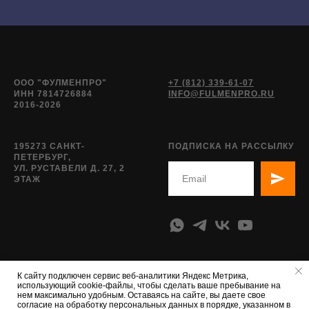
ООО "ФУЛМЕНПРО"
+7 (812) 339-61-07
ИНН 7814726884
INFO@FULMENPRO.RU
2016-2026
195273 САНКТ-
ПОДПИСКА НА РАССЫЛКУ
ПЕТЕРБУРГ,
УЛ. РУСТАВЕЛИ Д. 27, 2
ЭТАЖ
К сайту подключен сервис веб-аналитики Яндекс Метрика,
использующий cookie-файлы, чтобы сделать ваше пребывание на
нем максимально удобным. Оставаясь на сайте, вы даете свое
согласие на обработку персональных данных в порядке, указанном в