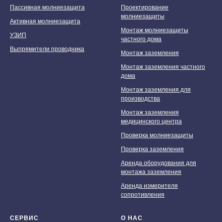
Пассивная молниезащита
Проектирование
молниезащиты
Активная молниезащита
Монтаж молниезащиты
Мы принимаем к оплате:
УЗИП
частного дома
Выпрямители проводника
Монтаж заземления
Монтаж заземления частного
дома
Монтаж заземления для
производства
Монтаж заземления
медицинского центра
Проверка молниезащиты
Проверка заземления
Аренда оборудования для
монтажа заземления
Аренда измерителя
сопротивления
СЕРВИС
О НАС