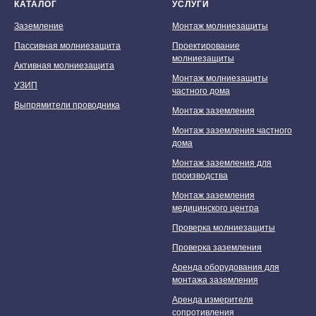
КАТАЛОГ
УСЛУГИ
Заземление
Монтаж молниезащиты
Пассивная молниезащита
Проектирование
молниезащиты
Активная молниезащита
Монтаж молниезащиты
УЗИП
частного дома
Выпрямители проводника
Монтаж заземления
Монтаж заземления частного
дома
Монтаж заземления для
производства
Монтаж заземления
медицинского центра
Проверка молниезащиты
Проверка заземления
Мы принимаем к оплате:
Аренда оборудования для
монтажа заземления
Аренда измерителя
сопротивления