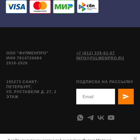
ООО "ФУЛМЕНПРО"
+7 (812) 339-61-07
ИНН 7814726884
INFO@FULMENPRO.RU
2016-2026
195273 САНКТ-
ПОДПИСКА НА РАССЫЛКУ
ПЕТЕРБУРГ,
УЛ. РУСТАВЕЛИ Д. 27, 2
ЭТАЖ