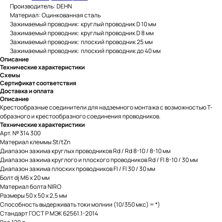
Производитель: DEHN
Материал: Оцинкованная сталь
Зажимаемый проводник: круглый проводник D 10 мм
Зажимаемый проводник: круглый проводник D 8 мм
Зажимаемый проводник: плоский проводник 25 мм
Зажимаемый проводник: плоский проводник до 40 мм
Описание
Технические характеристики
Схемы
Сертификат соответствия
Доставка и оплата
Описание
Крестообразные соединители для надземного монтажа с возможностью Т-
образного и крестообразного соединения проводников.
Технические характеристики
Арт. № 314 300
Материал клеммы St/tZn
Диапазон зажима круглых проводников Rd / Rd 8-10 / 8-10 мм
Диапазон зажима круглого и плоского проводников Rd / Fl 8-10 / 30 мм
Диапазон зажима плоских проводников Fl / Fl 30 / 30 мм
Болт dj M6 x 20 мм
Материал болта NIRO
Размеры 50 x 50 x 2,5 мм
Способность выдерживать токи молнии (10/350 мкс) = *)
Стандарт ГОСТ Р МЭК 62561.1-2014