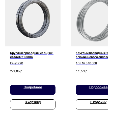
Мы принимаем к оплате:
Круглый проводник из оцинк.
Круглый проводник из
стали D=10 mm
алюминиевого сплава D
mm, полутвердый
FP-91220
Арт. № 840 008
224,86
р.
331,59
р.
Подробнее
Подробнее
В корзину
В корзину