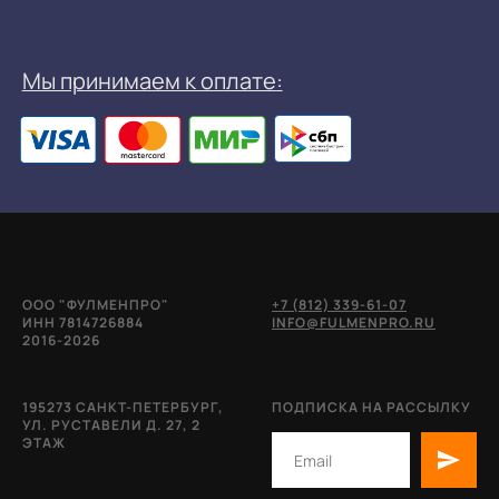
ООО "ФУЛМЕНПРО"
+7 (812) 339-61-07
ИНН 7814726884
INFO@FULMENPRO.RU
2016-2026
195273 САНКТ-ПЕТЕРБУРГ,
ПОДПИСКА НА РАССЫЛКУ
УЛ. РУСТАВЕЛИ Д. 27, 2
ЭТАЖ