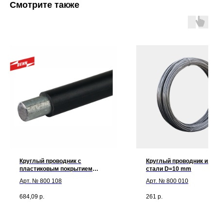
Смотрите также
Мы принимаем к оплате:
Круглый проводник с
Круглый проводник из оц
пластиковым покрытием
стали D=10 mm
D=8/11 мм, St/tZn 33 кг/ 75 м
Арт. № 800 108
Арт. № 800 010
684,09
р.
261
р.