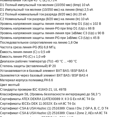
Номинальный ток при 45 °C (IL) 0,75 A
D1 Полный импульсный ток молнии (10/350 мкс) (Iimp) 10 кА
D1 Импульсный ток молнии (10/350 мкс) на линию (Iimp) 2,5 кА
C2 Полный номинальный ток разряда (8/20 мкс) (In) 20 кА
C2 Номинальный ток разряда (8/20 мкс) на линию (In) 10 кА
Уровень напряжения защиты линия-линия при Iimp D1 (Up) ≤ 102 В
Уровень напряжения защиты линия-PG при Iimp D1 (Up) ≤ 66 В
Уровень напряжения защиты линия-линия при 1кВ/мкс C3 (Up) ≤ 90 В
Уровень напряжения защиты линия-PG при 1кВ/мкс C3 (Up) ≤ 45 В
Последовательное сопротивление на линию 1,8 Ом
Частота среза линия-PG (fG) 6,8 МГц
Ёмкость линия-линия (C) ≤ 0,5 нФ
Ёмкость линия-PG (C) ≤ 1,0 нФ
Диапазон рабочих температур (TU) -40 °C ... +80 °C
Степень защиты (вставленный) IP 20
Устанавливается в базовый элемент BXT BAS / BSP BAS 4
Заземляется через базовый элемент BXT BAS / BSP BAS 4
Материал корпуса полиамид PA 6.6
Цвет желтый
Стандарты проверки IEC 61643-21, UL 497B
Классификация SIL (Уровень безопасности интерграции) до SIL3 *)
Сертификаты ATEX DEKRA 11ATEX0089 X: II 3 G Ex nA IIC T4 Gc
Сертификаты IECEx DEK 11.0032X: Ex nA IIC T4 Gc
Сертификат-CSA & USA Hazloc (1) 2516389: Class I Div. 2 GP A, B, C, D T4
Сертификат-CSA & USA Hazloc (2) 2516389: Class I Zone 2, AEx nA IIC T4