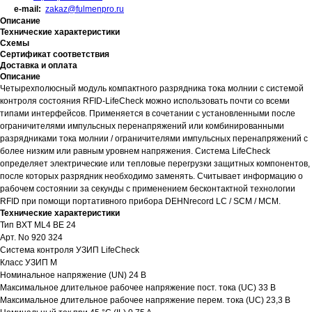
e-mail:
zakaz@fulmenpro.ru
Описание
Технические характеристики
Схемы
Сертификат соответствия
Доставка и оплата
Описание
Четырехполюсный модуль компактного разрядника тока молнии с системой
контроля состояния RFID-LifeCheck можно использовать почти со всеми
типами интерфейсов. Применяется в сочетании с установленными после
ограничителями импульсных перенапряжений или комбинированными
разрядниками тока молнии / ограничителями импульсных перенапряжений с
более низким или равным уровнем напряжения. Система LifeCheck
определяет электрические или тепловые перегрузки защитных компонентов,
после которых разрядник необходимо заменять. Считывает информацию о
рабочем состоянии за секунды с применением бесконтактной технологии
RFID при помощи портативного прибора DEHNrecord LC / SCM / MCM.
Технические характеристики
Тип BXT ML4 BE 24
Арт. No 920 324
Система контроля УЗИП LifeCheck
Класс УЗИП M
Номинальное напряжение (UN) 24 В
Максимальное длительное рабочее напряжение пост. тока (UC) 33 В
Максимальное длительное рабочее напряжение перем. тока (UC) 23,3 В