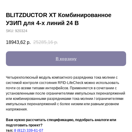
BLITZDUCTOR XT Комбинированное
УЗИП для 4-х линий 24 В
SKU:
920324
18943,62
р.
25285,16
р.
В корзину
Четырехполюсный модуль компактного разрядника тока молнии с
системой контроля состояния RFID-LifeCheck можно использовать
почти со всеми типами интерфейсов. Применяется в сочетании с
установленными после ограничителями импульсных перенапряжений
или комбинированными разрядниками тока молнии / ограничителями
импульсных перенапряжений с более низким или равным уровнем
напряжения.
Вам нужно рассчитать спецификацию, подобрать аналоги или
подготовить проект?
тел:
8 (812) 339-61-07