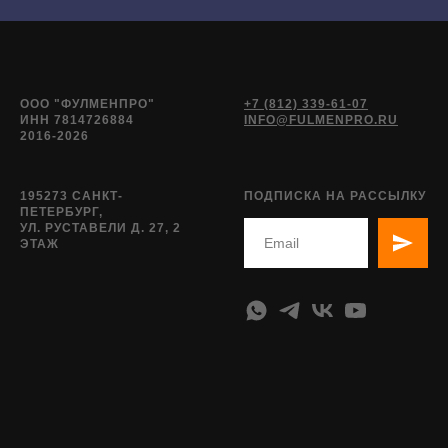
ООО "ФУЛМЕНПРО"
+7 (812) 339-61-07
ИНН 7814726884
INFO@FULMENPRO.RU
2016-2026
195273 САНКТ-
ПОДПИСКА НА РАССЫЛКУ
ПЕТЕРБУРГ,
УЛ. РУСТАВЕЛИ Д. 27, 2
ЭТАЖ