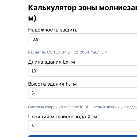
Калькулятор зоны молниеза
м)
Надёжность защиты
Расчёт по СО 153-34.21.122-2003, табл. 3.4
Длина здания Lx, м
Высота здания hₓ, м
Система координат в плане: (0,0) — левый нижний угол зда
Позиция молниеотвода X, м