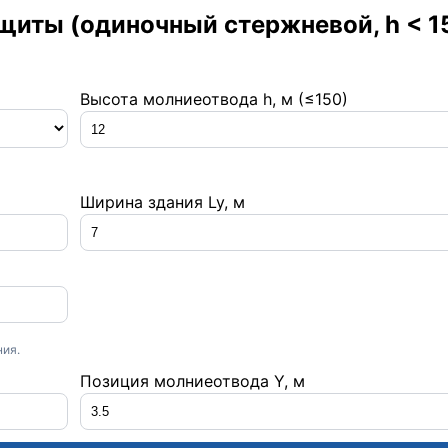
щиты (одиночный стержневой, h < 1
Высота молниеотвода h, м (≤150)
Ширина здания Ly, м
ния.
Позиция молниеотвода Y, м