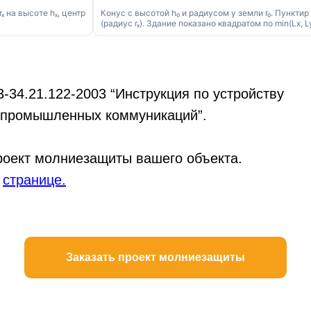
 на высоте hₓ, центр
Конус с высотой h₀ и радиусом у земли r₀. Пунктир
(радиус rₓ). Здание показано квадратом по min(Lx, Ly
-34.21.122-2003 “Инструкция по устройству
 промышленных коммуникаций”.
роект молниезащиты вашего объекта.
а
странице.
Заказать проект молниезащиты