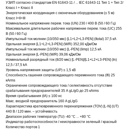
УЗИП согласно стандартам EN 61643-11 / ... IEC 61643-11 Тип 1 + Тип 2/
Класс I + Класс II
Энергетическая координация с оконечным оборудованием (≤ 5 м)
Класс I+II+III
Номинальное напряжение перем. тока (UN) 230 / 400 В (50 / 60 Гц)
Максимальное длительное рабочее напряжение перем. тока (UC) 255
В (50 / 60 Гц)
Импульсный ток молнии (10/350 мкс) [L1+L2+L3-PEN] (Itotal) 37,5 кА
Удельная энергия [L1+L2+L3-PEN] (W/R) 352,00 кДж/Ом
Импульсный ток молнии (10/350 мкс) [L-PEN] (Iimp) 12,5 кА
Удельная энергия [L-PEN] (W/R) 39,06 кДж/Ом
Номинальный разрядный ток (8/20 мкс) [L-PEN]/[L1+L2+L3-PEN] (In)
12,5 / 37,5 kA
Уровень напряжения защиты (UP) ≤ 1,5 кВ
Способность гашения сопровождающего переменного тока (Ifi) 25
кАrms
Ограничение сопровождающего тока / селективность отсутствие
срабатывания предохранителей 35 А gL/gG до 25 кАrms
Время срабатывания (tA) ≤ 100 нс
Макс. входной предохранитель 160 A gL/gG
Характеристика кратковременного перенапряжения (TOV) [L-N] (UT)
440 В / 120 мин. – устойчивость
Диапазон рабочих температур (TU) -40 °C ... +80 °C
Индикатор работоспособности / неисправности зеленый / красный
Количество портов 1