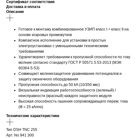
Сертификат соответствия
Доставка и оплата
Описание
Готовое к монтажу комбинированное УЗИП класс I + класс II на
основе искровых промежутков
Компактное исполнение для установки в простых
электроустановках с уменьшенными техническими
требованиями
Удовлетворяет требованиям к пропускной способности по току
молнии согласно стандарту ГОСТ Р 50571.5.53-2013 (МЭК
60364-5-53)
Совмещает молниезащитное уравнивание потенциалов и
защиту оконечного оборудования
Пропускная способность до 50 kA (10/350 мкс)
Визуальная индикация работоспособности (зеленый) /
неисправности (красный) каждого защитного модуля
Высокая способность гашения сопровождающего перем. тока
(Ifi = 25 кАrms)
Технические характеристики
Тип DSH TNC 255
Арт. No 941 300