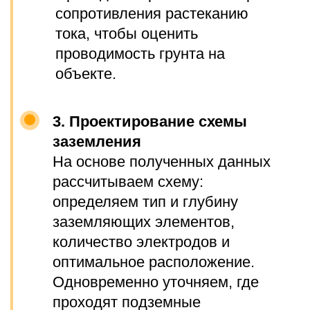
ОПЛАТА, ГАРАНТИЯ,
СРОКИ ВЫПОЛНЕНИЯ
РАБОТ
Оплата
Мы принимаем различные способы оплаты:
по счету, СБП, карты.
Работаем с юридическими и
физическими лицами.
Предоставляем полный
комплект закрывающих
документов: договор, счёт, акт
выполненных работ, счёт-
фактура.