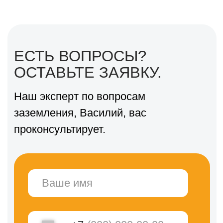
Работа “под ключ” содержит все
необходимые работы, материалы и
документы
для создания надежного и
нормированного заземляющего устройства:
Выезд бригады до
Киришского
района;
материалы: стержни, муфты, зажимы
и тд;
монтаж контура заземления и его
подключение;
контрольные замеры сопротивления;
паспорт заземляющего устройства;
акт выполненных работ.
По итогам предоставляется паспорт
заземляющего устройства, акты
проведенных замеров сопротивления
заземления и грунта.