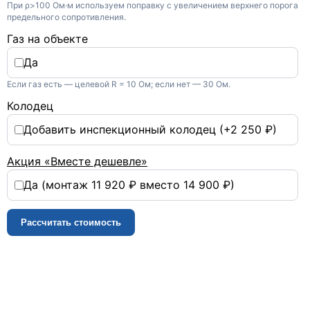
При ρ>100 Ом·м используем поправку с увеличением верхнего порога
оформление документации
предельного сопротивления.
Проводим контрольное
измерение. После
Газ на объекте
подтверждения нормативных
Да
значений оформляем паспорт
заземляющего устройства и акт
Если газ есть — целевой R = 10 Ом; если нет — 30 Ом.
выполненных работ.
Колодец
Добавить инспекционный колодец (+2 250 ₽)
Акция «Вместе дешевле»
Да (монтаж 11 920 ₽ вместо 14 900 ₽)
ВЫДАЕМ ДОКУМЕНТЫ
Рассчитать стоимость
Паспорт заземляющего
устройства
Протокол измерения
сопротивления
Акт выполненных работ