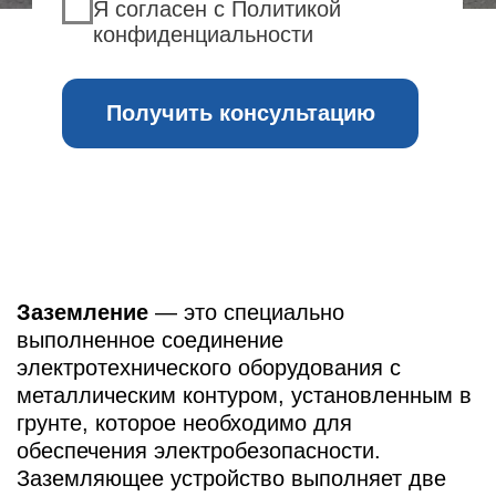
грунте, которое необходимо для
обеспечения электробезопасности.
Заземляющее устройство выполняет две
ключевые функции:
защитную — для безопасности людей и
оборудования;
функциональную — для корректной и
стабильной работы электроприборов.
Основная цель монтажа заземляющего
контура
— защита людей от удара током
при попадании напряжения на корпус
электроприбора; обеспечение безопасной
работы электроустановок, для которых
требуется определённое сопротивление
заземления, а также снижение риска
возгорания при коротком замыкании или
повреждении изоляции.
Проводим работы по установке заземления
в Киришском районе.