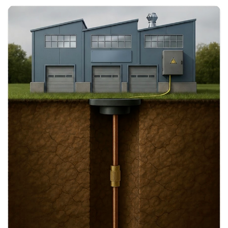
Работаем под ключ
Проект, монтаж, поставка
материалов и подготовка
исполнительной документации.
Опыт с 2016 года
Защитили от молнии и
заземлили здания всех видов
более 500 раз.
Гарантия на всё
Предоставляем гарантию на
инсталляцию и материалы.
Членство в СРО
Внесены в реестр СРО, Имеем
право на проектирование
инженерии и проведение
монтажных работ.