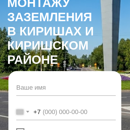
РАЙОНЕ
+7
Я согласен с Политикой
конфиденциальности
Получить консультацию
Заземление
— это специально
выполненное соединение
электротехнического оборудования с
металлическим контуром, установленным в