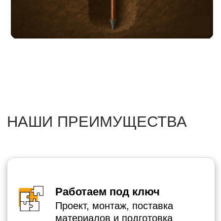
Учитываем особенности
объекта
Подбираем решения с учетом
кровли, конструкции, типа
здания.
Работаем по договору
Фиксируем цену, сроки, этапы в
официальном договоре.
СКАЧАТЬ ДОГОВОР (.DOC)
ЕСТЬ ВОПРОСЫ?
ОСТАВЬТЕ ЗАЯВКУ.