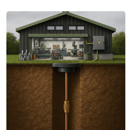
Работаем под ключ
Проект, монтаж, поставка
материалов и подготовка
исполнительной документации.
Опыт с 2016 года
Защитили от молнии и
заземлили здания всех видов
более 500 раз.
Гарантия на всё
Предоставляем гарантию на
инсталляцию и материалы.
Членство в СРО
Внесены в реестр СРО, Имеем
право на проектирование
инженерии и проведение
монтажных работ.