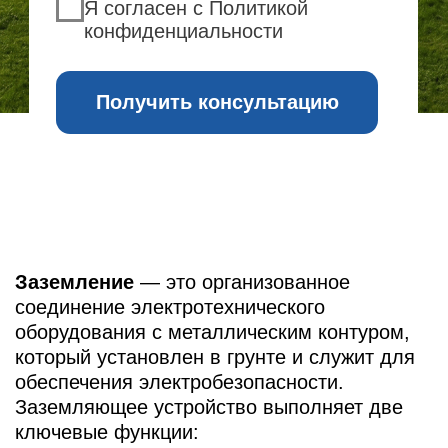
обеспечения электробезопасности.
Заземляющее устройство выполняет две
ключевые функции:
защитную — для безопасности людей и
оборудования;
функциональную — для стабильной и
правильной работы электроприборов.
Основная цель монтажа заземляющего
контура
— защита людей от поражения
электрическим током при попадании
напряжения на корпус электроприбора;
обеспечение безопасного
функционирования электроустановок, для
которых требуется определённое
сопротивление заземления, а также
снижение риска возгорания при коротком
замыкании или повреждении изоляции.
Проводим работы по установке заземления
в Волховском районе.