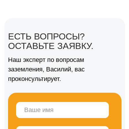
Работа “под ключ” содержит все
необходимые работы, материалы и
документы
для создания надежного и
нормированного заземляющего устройства:
Выезд бригады до
Волховского
района;
материалы: стержни, муфты, зажимы
и тд;
монтаж контура заземления и его
подключение;
контрольные замеры сопротивления;
паспорт заземляющего устройства;
акт выполненных работ.
По итогам предоставляется паспорт
заземляющего устройства, акты
проведенных замеров сопротивления
заземления и грунта.