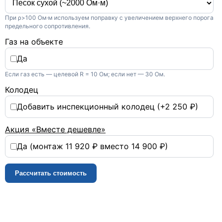
7. Итоговый замер и
оформление документации
При ρ>100 Ом·м используем поправку с увеличением верхнего порога
Проводим контрольное
предельного сопротивления.
измерение. После
Газ на объекте
подтверждения нормативных
значений оформляем паспорт
Да
заземляющего устройства и акт
Если газ есть — целевой R = 10 Ом; если нет — 30 Ом.
выполненных работ.
Колодец
Добавить инспекционный колодец (+2 250 ₽)
Акция «Вместе дешевле»
Да (монтаж 11 920 ₽ вместо 14 900 ₽)
ВЫДАЕМ ДОКУМЕНТЫ
Рассчитать стоимость
Паспорт заземляющего
устройства
Протокол измерения
сопротивления