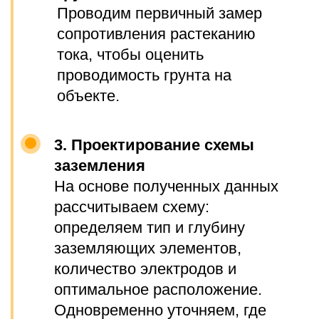
ОПЛАТА, ГАРАНТИЯ,
СРОКИ ВЫПОЛНЕНИЯ
РАБОТ
Оплата
Мы принимаем различные способы оплаты:
по счету, СБП, карты.
Работаем с юридическими и
физическими лицами.
Предоставляем полный
комплект закрывающих
документов: договор, счёт, акт
выполненных работ, счёт-