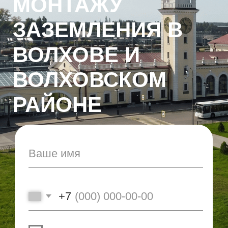
РАЙОНЕ
+7
Я согласен с Политикой
конфиденциальности
Получить консультацию
Заземление
— это организованное
соединение электротехнического
оборудования с металлическим контуром,
который установлен в грунте и служит для