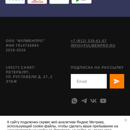
ООО "ФУЛМЕНПРО"
+7 (812) 339-61-07
ИНН 7814726884
INFO@FULMENPRO.RU
2016-2026
195273 САНКТ-
ПОДПИСКА НА РАССЫЛКУ
ПЕТЕРБУРГ,
УЛ. РУСТАВЕЛИ Д. 27, 2
ЭТАЖ
К сайту подключен сервис веб-аналитики Яндекс Метрика,
использующий cookie-файлы, чтобы сделать ваше пребывание на